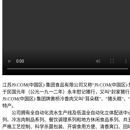
江苏J9.COM(中国区)·集团食品有限公司又称“J9.COM(中
于民国元年（公元一九一二年）永丰慰记猪行，又叫“封家猪行”
J9.COM(中国区)·集团牌黄桥冷香肉又叫“耳朵糕”、“猪头糕
特产。
公司拥有全自动化流水生产线及低温全自动化立体配送中心，
列、冷冻肉制品系列、餐饮调理系列和地方休闲食品系列、共五大
严格工艺控制、科学杀菌包装、开袋食用方便、清香爽口、回