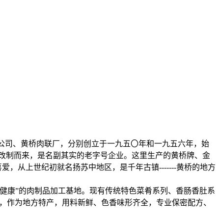
前身黄桥猪业公司、黄桥肉联厂，分别创立于一九五〇年和一九五六年，始
联厂改制而来，是名副其实的老字号企业。这里生产的黄桥牌、金
喜爱，从上世纪初就名扬苏中地区，是千年古镇-------黄桥的地方
健康”的肉制品加工基地。现有传统特色菜肴系列、香肠香肚系
香肉，作为地方特产，用料新鲜、色香味形齐全，专业保密配方、