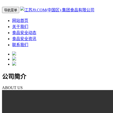
导航菜单
网站首页
关于我们
食品安全动态
食品安全资讯
联系我们
公司简介
ABOUT US